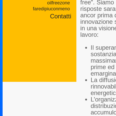
free”. Siamo 
oilfreezone
risposte sara
faredipiuconmeno
ancor prima d
Contatti
innovazione s
in una vision
lavoro:
Il supera
sostanzia
massimame
prime ed 
emargina
La diffus
rinnovabi
energetico
L’organiz
distribuz
accumulo 