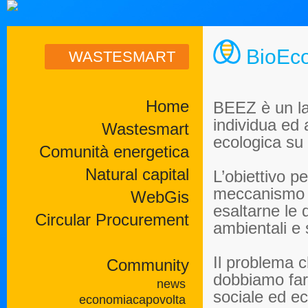
BioEco
WASTESMART
Home
BEEZ è un la
individua ed 
Wastesmart
ecologica su s
Comunità energetica
Natural capital
L’obiettivo pe
meccanismo d
WebGis
esaltarne le 
Circular Procurement
ambientali e s
Il problema 
Community
dobbiamo fare
news
sociale ed ec
economiacapovolta