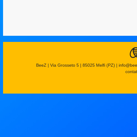
BeeZ | Via Grosseto 5 | 85025 Melfi (PZ) | info@be
contat