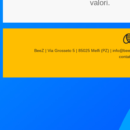
valori.
BeeZ | Via Grosseto 5 | 85025 Melfi (PZ) | info@be
contat