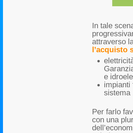
In tale scen
progressiva
attraverso 
l’acquisto 
elettrici
Garanzia
e idroele
impianti 
sistema 
Per farlo fa
con una plura
dell’economi