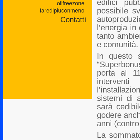
edifici pub
oilfreezone
possibile sv
faredipiuconmeno
autoproduz
Contatti
l’energia in
tanto ambie
e comunità.
In questo 
“Superbonus
porta al 1
interventi
l’installazio
sistemi di 
sarà cedibi
godere anch
anni (contro 
La sommator