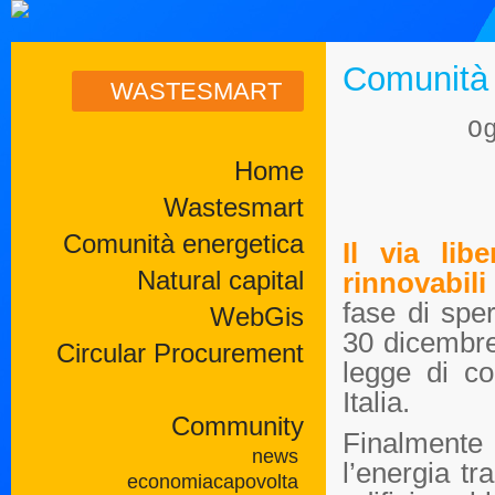
Comunità 
WASTESMART
O
Home
Wastesmart
Comunità energetica
Il via lib
Natural capital
rinnovabili
fase di sper
WebGis
30 dicembre
Circular Procurement
legge di co
Italia.
Community
Finalment
news
l’energia tr
economiacapovolta