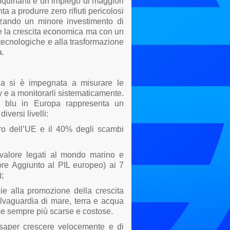
quinanti e un impiego di maggiori
a a produrre zero rifiuti pericolosi
lizzando un minore investimento di
ire la crescita economica ma con un
i tecnologiche e alla trasformazione
a.
a si è impegnata a misurare le
y e a monitorarli sistematicamente.
a blu in Europa rappresenta un
versi livelli:
ro dell’UE e il 40% degli scambi
o valore legati al mondo marino e
alore Aggiunto al PIL europeo) ai 7
);
ie alla promozione della crescita
lvaguardia di mare, terra e acqua
rse sempre più scarse e costose.
 saper crescere velocemente e di