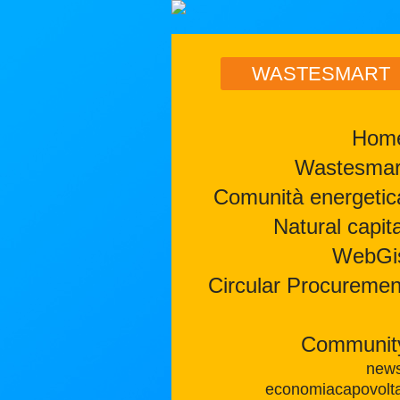
WASTESMART
Hom
Wastesmar
Comunità energetic
Natural capita
WebGi
Circular Procuremen
Communit
new
economiacapovolt