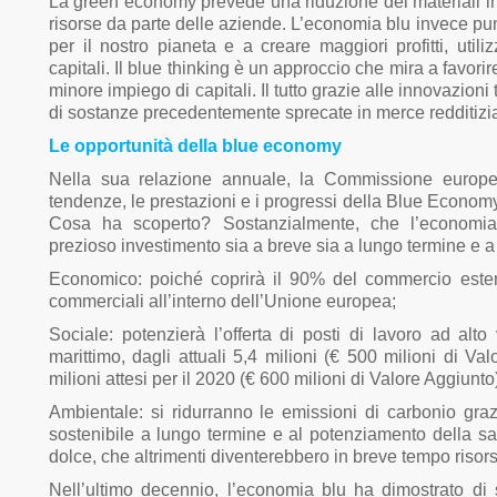
La green economy prevede una riduzione dei materiali in
risorse da parte delle aziende. L’economia blu invece punt
per il nostro pianeta e a creare maggiori profitti, uti
capitali. Il blue thinking è un approccio che mira a favor
minore impiego di capitali. Il tutto grazie alle innovazion
di sostanze precedentemente sprecate in merce redditizi
Le opportunità della blue economy
Nella sua relazione annuale, la Commissione europe
tendenze, le prestazioni e i progressi della Blue Econom
Cosa ha scoperto? Sostanzialmente, che l’economi
prezioso investimento sia a breve sia a lungo termine e a di
Economico: poiché coprirà il 90% del commercio este
commerciali all’interno dell’Unione europea;
Sociale: potenzierà l’offerta di posti di lavoro ad alt
marittimo, dagli attuali 5,4 milioni (€ 500 milioni di V
milioni attesi per il 2020 (€ 600 milioni di Valore Aggiunto
Ambientale: si ridurranno le emissioni di carbonio graz
sostenibile a lungo termine e al potenziamento della sa
dolce, che altrimenti diventerebbero in breve tempo riso
Nell’ultimo decennio, l’economia blu ha dimostrato di