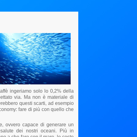
ffè ingeriamo solo lo 0,2% della
 gettato via. Ma non è materiale di
zerebbero questi scarti, ad esempio
 Economy: fare di più con quello che
e, ovvero capace di generare un
 salute dei nostri oceani. Più in
no a che fare con il mare, le coste