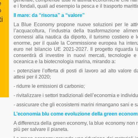
e
e i fondali, quali ad esempio la pesca e il trasporto marit
o
Il mare: da “risorsa” a “valore”
i
La Blue Economy propone nuove soluzioni per le attivi
l’acquacoltura, l’industria della trasformazione alimen
connessi alla nautica da diporto, il turismo costiero e le
enorme, per il quale la Commissione europea ha intenzi
euro nel bilancio UE 2021-2027. Il progetto riguarda 
consentirà di investire in nuovi mercati, tecnologie e 
oceanica e la biotecnologia marina, mirando a:
- potenziare l’offerta di posti di lavoro ad alto valore da
attesi per il 2020;
- ridurre le emissioni di carbonio;
- rivitalizzare i settori tradizionali dell’economia e individ
- assicurare che gli ecosistemi marini rimangano sani e s
L’economia blu come evoluzione della green econom
A differenza della green economy, la blue economy non ri
più per salvare il pianeta.