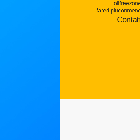
oilfreezon
faredipiuconmen
Contatt