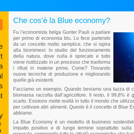
Che cos’è la Blue economy?
Fu l’economista belga Gunter Pauli a parlare
per primo di economia blu. Lo fece partendo
da un concetto molto semplice, che si ispira
e
alla biomimesi: lo studio del funzionamento
t
della natura, dove nulla è sprecato e tutto
viene riutilizzato in un processo che trasforma
a
i rifiuti in materie prime. Come? Trovando
nuove tecniche di produzione e migliorando
l
quelle già esistenti.
s
Facciamo un esempio. Quando beviamo una tazza di ca
t
biomassa raccolta dall’agricoltore. Il resto, il 99,8% è
scarto. Esistono molte realtà in tutto il mondo che utiliz
per coltivare altri alimenti. Questo è il concetto di Blue
abbiamo.
y
La Blue Economy è un modello di business sostenibil
s
impatto positivo e di lungo termine soprattutto sulla
a
generale, comprende tutte le attività economiche che han