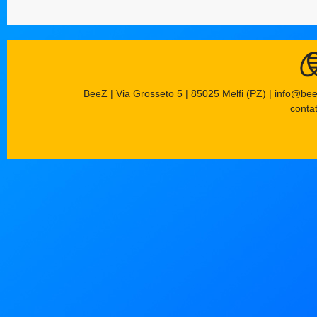
toccato nel
Politiche Ue
BeeZ | Via Grosseto 5 | 85025 Melfi (PZ) | info@be
contat