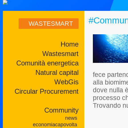
#Commun
WASTESMART
Home
Wastesmart
Comunità energetica
Natural capital
fece parten
WebGis
alla biomime
dove nulla è
Circular Procurement
processo che
Trovando nuo
Community
news
economiacapovolta