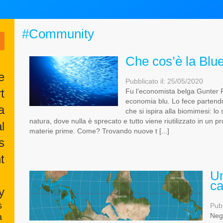
#Community
Che cos’è la Bl
e
Pubblicato il: 25/05/2020
t
Fu l’economista belga Gunter P
economia blu. Lo fece partend
a
che si ispira alla biomimesi: lo
natura, dove nulla è sprecato e tutto viene riutilizzato in un pr
l
materie prime. Come? Trovando nuove t [...]
s
t
Un
ca
y
s
Pubb
Negl
a