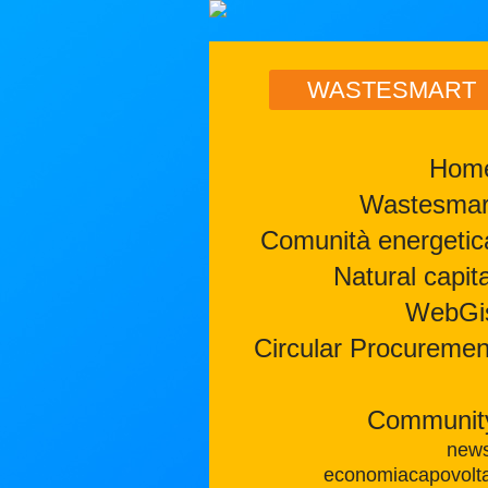
WASTESMART
Hom
Wastesmar
Comunità energetic
Natural capita
WebGi
Circular Procuremen
Communit
new
economiacapovolt