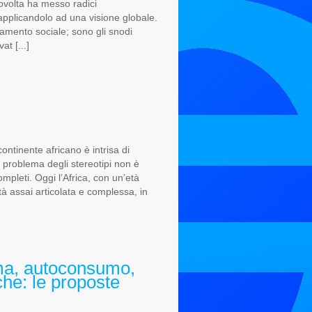
ovolta ha messo radici
 applicandolo ad una visione globale.
amento sociale; sono gli snodi
at [...]
ontinente africano è intrisa di
il problema degli stereotipi non è
mpleti. Oggi l’Africa, con un’età
à assai articolata e complessa, in
ema, autoconsumo,
he: le proposte