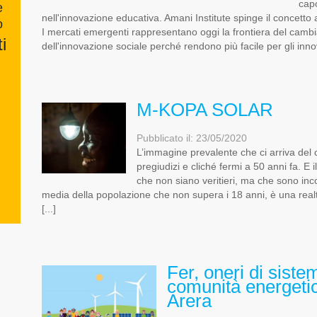
cap
e
nell'innovazione educativa. Amani Institute spinge il concetto
o
I mercati emergenti rappresentano oggi la frontiera del cambi
i
dell'innovazione sociale perché rendono più facile per gli innov
M-KOPA SOLAR
Pubblicato il: 23/05/2020
L’immagine prevalente che ci arriva del c
pregiudizi e cliché fermi a 50 anni fa. E 
che non siano veritieri, ma che sono inco
media della popolazione che non supera i 18 anni, è una realt
[...]
Fer, oneri di sist
comunità energetic
Arera