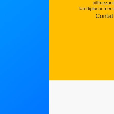
oilfreezon
faredipiuconmen
Contatt