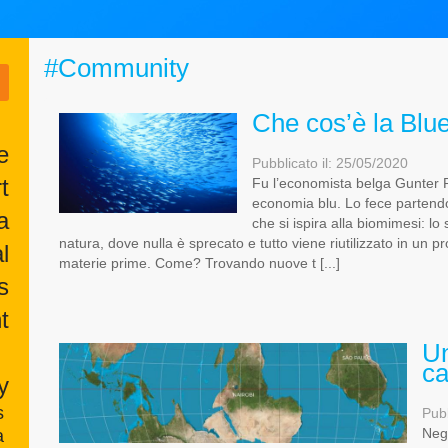
#Community
Che cos’è la Bl
e
Pubblicato il: 25/05/2020
t
Fu l’economista belga Gunter P
economia blu. Lo fece partend
a
che si ispira alla biomimesi: lo
natura, dove nulla è sprecato e tutto viene riutilizzato in un pr
l
materie prime. Come? Trovando nuove t [...]
s
t
Un
ca
y
s
Pubb
Negl
a