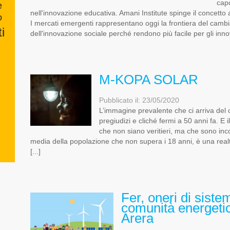
cap
e
nell'innovazione educativa. Amani Institute spinge il concetto
o
I mercati emergenti rappresentano oggi la frontiera del cambi
i
dell'innovazione sociale perché rendono più facile per gli innov
M-KOPA SOLAR
Pubblicato il: 23/05/2020
L’immagine prevalente che ci arriva del c
pregiudizi e cliché fermi a 50 anni fa. E 
che non siano veritieri, ma che sono inco
media della popolazione che non supera i 18 anni, è una realt
[...]
Fer, oneri di sist
comunità energetic
Arera