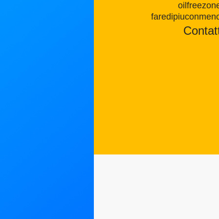
oilfreezon
faredipiuconmen
Contatt