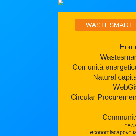
WASTESMART
Hom
Wastesmar
Comunità energetic
Natural capita
WebGi
Circular Procuremen
Communit
new
economiacapovolt