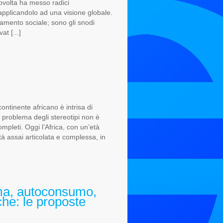
ovolta ha messo radici
 applicandolo ad una visione globale.
amento sociale; sono gli snodi
at [...]
ontinente africano è intrisa di
il problema degli stereotipi non è
mpleti. Oggi l’Africa, con un’età
à assai articolata e complessa, in
ema, autoconsumo,
he: le proposte